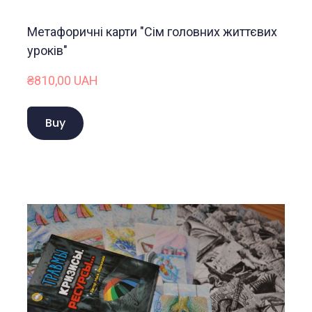
Метафоричні карти "Сім головних життєвих
уроків"
₴810,00 UAH
Buy