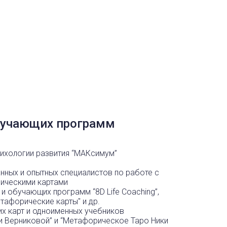
обучающих программ
сихологии развития “МАКсимум”
анных и опытных специалистов по работе с
рическими картами
 и обучающих программ “8D Life Coaching”,
тафорические карты" и др.
их карт и одноименных учебников
и Верниковой” и “Метафорическое Таро Ники