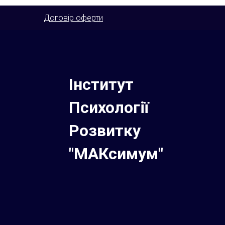
Договір оферти
Інститут
Психології
Розвитку
"МАКсимум"