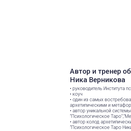
Автор и тренер 
Ника Верникова
• руководитель Института п
• коуч
• один из самых востребов
архетипическими и метафо
• автор уникальной системы
"Психологическое Таро","Ме
• автор колод архетипическ
“Психологическое Таро Ник