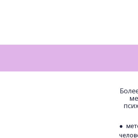
Более
ме
пси
● мет
челов