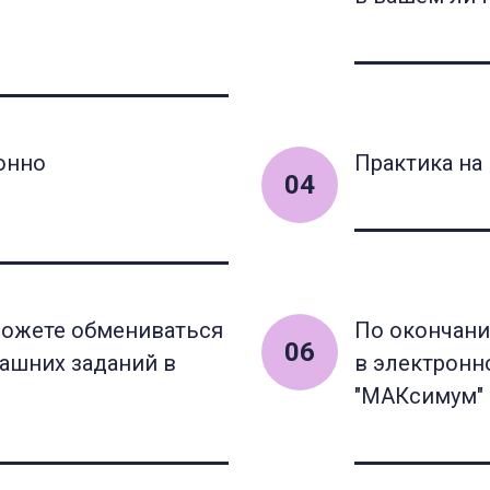
онно
Практика на
04
сможете обмениваться
По окончани
06
машних заданий в
в электронн
"МАКсимум"