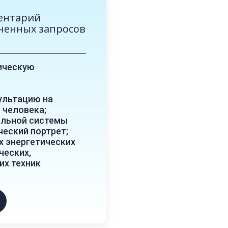
ентарий
ненных запросов
ическую
ультацию на
 человека;
альной системы
ческий портрет;
х энергетических
ческих,
их техник