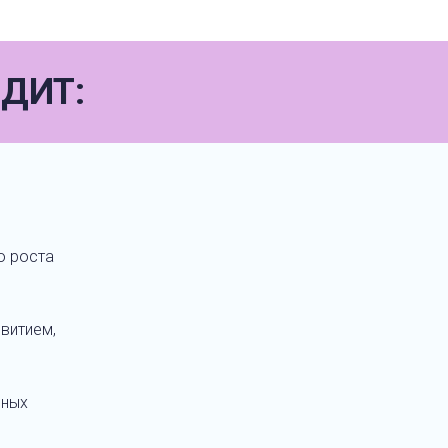
ДИТ:
о роста
звитием,
ьных