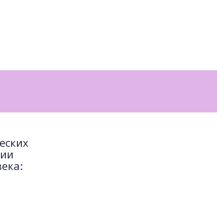
ческих
ции
ека: