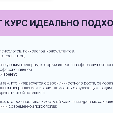
Т КУРС ИДЕАЛЬНО ПОДХО
 психологов, психологов-консультантов,
хотерапевтов;
ктикующим тренерам, которым интересна сфера личностног
рофессиональной
и зрения;
м тем, кто интересуется сферой личностного роста, самора
овным направлением и хочет помогать окружающим людям
крывать свой потенциал;
 тех, кто осознает значимость объединения древних сакрал
ний и современной психологии;