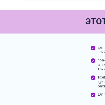
ЭТО
для
пси
пра
с п
точк
все
дух
рас
для
зна