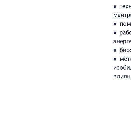
● тех
мантр
● пом
● раб
энерг
● био
● мет
изоби
влиян