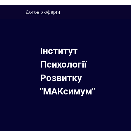
Договір оферти
Інститут
Психології
Розвитку
"МАКсимум"