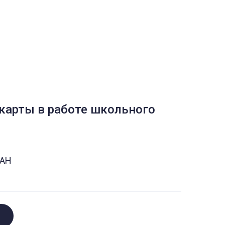
карты в работе школьного
UAH
t