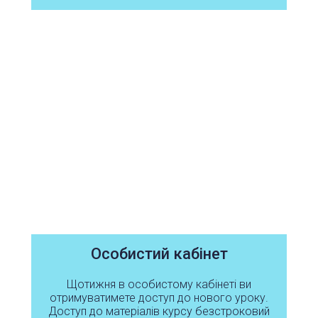
Особистий кабінет
Щотижня в особистому кабінеті ви
отримуватимете доступ до нового уроку.
Доступ до матеріалів курсу безстроковий