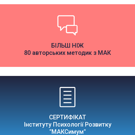
БІЛЬШ НІЖ
80 авторських методик з МАК
СЕРТИФІКАТ
Інституту Психології Розвитку
"МАКСимум"