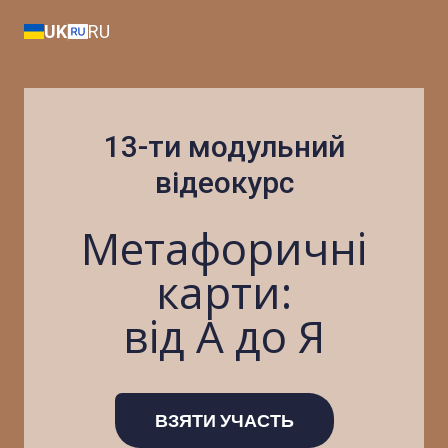
UK
RU
13-ти модульний
відеокурс
Метафоричні
карти:
від А до Я
ВЗЯТИ УЧАСТЬ