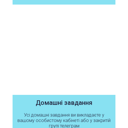
Домашні завдання
Усі домашні завдання ви викладаєте у
вашому особистому кабінеті або у закритій
групі телеграм