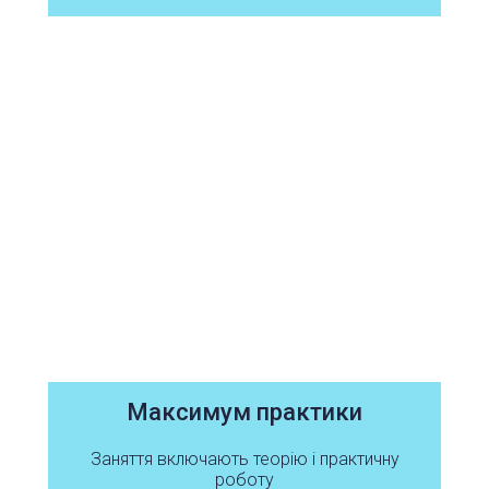
Максимум практики
Заняття включають теорію і практичну
роботу